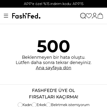
APP'e özel %15 indirim kodu: APP15
500
Beklenmeyen bir hata oluştu.
Lütfen daha sonra tekrar deneyiniz.
Ana sayfaya dön
FASHFED'E ÜYE OL
FIRSATLARI KAÇIRMA!
Kadın
Erkek
Belirtmek istemiyorum