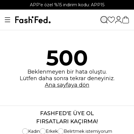
APP'e özel %15 indirim kodu: APP15
500
Beklenmeyen bir hata oluştu.
Lütfen daha sonra tekrar deneyiniz.
Ana sayfaya dön
FASHFED'E ÜYE OL
FIRSATLARI KAÇIRMA!
Kadın
Erkek
Belirtmek istemiyorum