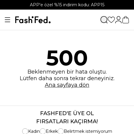
APP'e özel %15 indirim kodu: APP15
500
Beklenmeyen bir hata oluştu.
Lütfen daha sonra tekrar deneyiniz.
Ana sayfaya dön
FASHFED'E ÜYE OL
FIRSATLARI KAÇIRMA!
Kadın
Erkek
Belirtmek istemiyorum