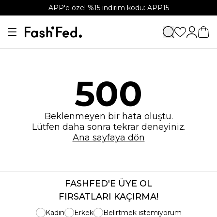
APP'e özel %15 indirim kodu: APP15
500
Beklenmeyen bir hata oluştu.
Lütfen daha sonra tekrar deneyiniz.
Ana sayfaya dön
FASHFED'E ÜYE OL
FIRSATLARI KAÇIRMA!
Kadın
Erkek
Belirtmek istemiyorum