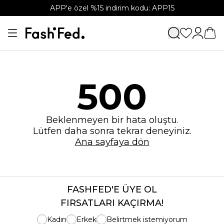
APP'e özel %15 indirim kodu: APP15
500
Beklenmeyen bir hata oluştu.
Lütfen daha sonra tekrar deneyiniz.
Ana sayfaya dön
FASHFED'E ÜYE OL
FIRSATLARI KAÇIRMA!
Kadın
Erkek
Belirtmek istemiyorum