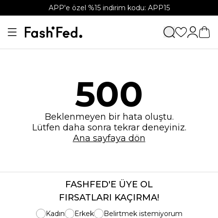
APP'e özel %15 indirim kodu: APP15
500
Beklenmeyen bir hata oluştu.
Lütfen daha sonra tekrar deneyiniz.
Ana sayfaya dön
FASHFED'E ÜYE OL
FIRSATLARI KAÇIRMA!
Kadın
Erkek
Belirtmek istemiyorum