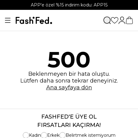
APP'e özel %15 indirim kodu: APP15
500
Beklenmeyen bir hata oluştu.
Lütfen daha sonra tekrar deneyiniz.
Ana sayfaya dön
FASHFED'E ÜYE OL
FIRSATLARI KAÇIRMA!
Kadın
Erkek
Belirtmek istemiyorum