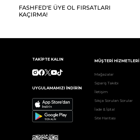
FASHFED'E ÜYE OL FIRSATLARI
KAÇIRMA!
TAKİPTE KALIN
MÜŞTERİ HİZMETLERİ
Mağazalar
Sipariş Takibi
UYGULAMAMIZI İNDİRİN
İletişim
Sıkça Sorulan Sorular
İade & İptal
Site Haritası