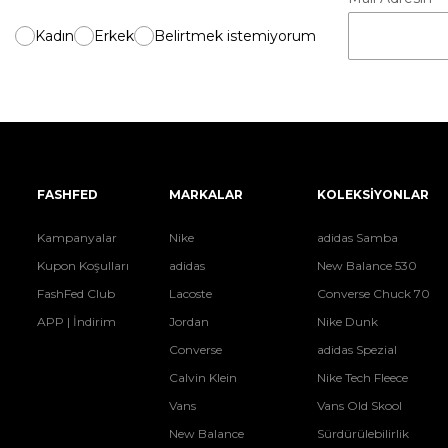
Kadın
Erkek
Belirtmek istemiyorum
FASHFED
MARKALAR
KOLEKSİYONLAR
Kampanyalar
Nike
adidas Samba
Kupon Koşulları
adidas
New Balance 530
FashFed Club
Lacoste
Converse Chuck 70
APP | İndirim
Jordan
Nike Dunk
Converse
adidas Spezial
Calvin Klein
Nike Tech Fleece
Vans
Vans Old Skool
New Balance
Sürdürülebilirlik