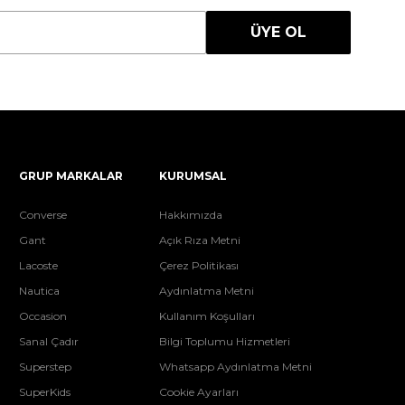
ÜYE OL
GRUP MARKALAR
KURUMSAL
Converse
Hakkımızda
Gant
Açık Rıza Metni
Lacoste
Çerez Politikası
Nautica
Aydınlatma Metni
Occasion
Kullanım Koşulları
Sanal Çadır
Bilgi Toplumu Hizmetleri
Superstep
Whatsapp Aydınlatma Metni
SuperKids
Cookie Ayarları