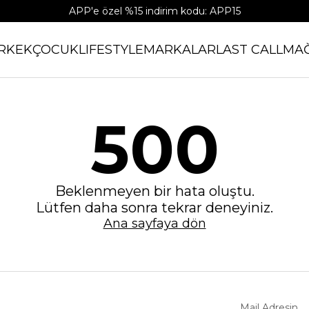
APP'e özel %15 indirim kodu: APP15
RKEK
ÇOCUK
LIFESTYLE
MARKALAR
LAST CALL
MA
500
Beklenmeyen bir hata oluştu.
Lütfen daha sonra tekrar deneyiniz.
Ana sayfaya dön
Mail Adresin