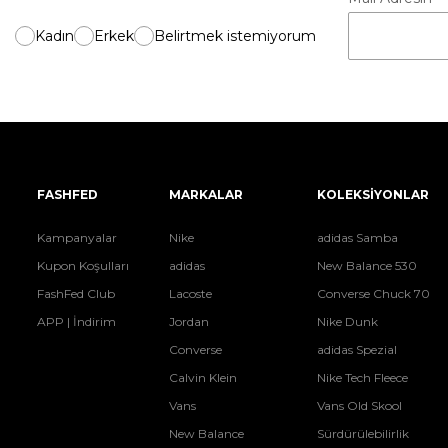
Kadın
Erkek
Belirtmek istemiyorum
FASHFED
MARKALAR
KOLEKSİYONLAR
Kampanyalar
Nike
adidas Samba
Kupon Koşulları
adidas
New Balance 530
FashFed Club
Lacoste
Converse Chuck 70
APP | İndirim
Jordan
Nike Dunk
Converse
adidas Spezial
Calvin Klein
Nike Tech Fleece
Vans
Vans Old Skool
New Balance
Sürdürülebilirlik