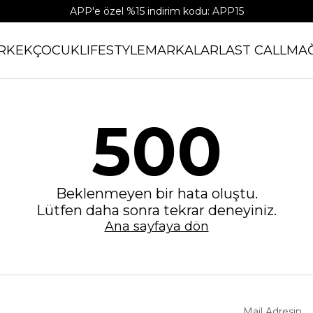
APP'e özel %15 indirim kodu: APP15
RKEK
ÇOCUK
LIFESTYLE
MARKALAR
LAST CALL
MA
500
Beklenmeyen bir hata oluştu.
Lütfen daha sonra tekrar deneyiniz.
Ana sayfaya dön
Mail Adresin