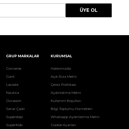
ÜYE OL
GRUP MARKALAR
KURUMSAL
Converse
Hakkımızda
Gant
Açık Rıza Metni
Lacoste
Çerez Politikası
Nautica
Aydınlatma Metni
Occasion
Kullanım Koşulları
Sanal Çadır
Bilgi Toplumu Hizmetleri
Superstep
Whatsapp Aydınlatma Metni
SuperKids
Cookie Ayarları