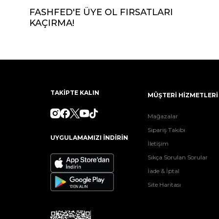
FASHFED'E ÜYE OL FIRSATLARI
KAÇIRMA!
TAKİPTE KALIN
MÜŞTERİ HİZMETLERİ
Mağazalar
Sipariş Takibi
UYGULAMAMIZI İNDİRİN
İletişim
Sıkça Sorulan Sorular
İade & İptal
Site Haritası