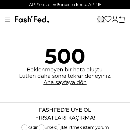
APP'e özel %15 indirim kodu: APP15
500
Beklenmeyen bir hata oluştu.
Lütfen daha sonra tekrar deneyiniz.
Ana sayfaya dön
FASHFED'E ÜYE OL
FIRSATLARI KAÇIRMA!
Kadın
Erkek
Belirtmek istemiyorum