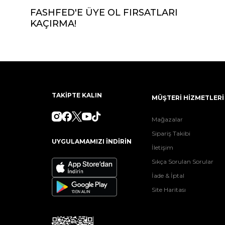
FASHFED'E ÜYE OL FIRSATLARI
KAÇIRMA!
TAKİPTE KALIN
MÜŞTERİ HİZMETLERİ
Mağazalar
Sipariş Takibi
UYGULAMAMIZI İNDİRİN
İletişim
Sıkça Sorulan Sorular
İade & İptal
Site Haritası