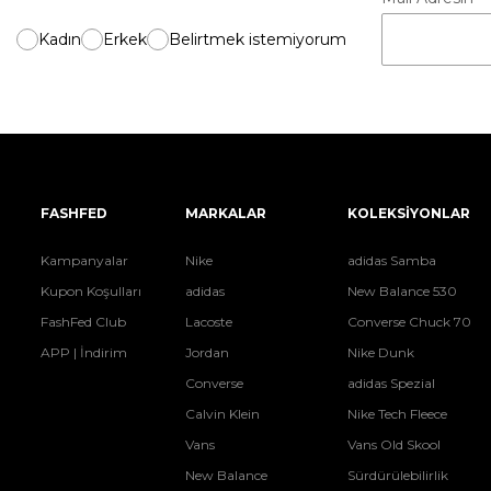
Kadın
Erkek
Belirtmek istemiyorum
FASHFED
MARKALAR
KOLEKSİYONLAR
Kampanyalar
Nike
adidas Samba
Kupon Koşulları
adidas
New Balance 530
FashFed Club
Lacoste
Converse Chuck 70
APP | İndirim
Jordan
Nike Dunk
Converse
adidas Spezial
Calvin Klein
Nike Tech Fleece
Vans
Vans Old Skool
New Balance
Sürdürülebilirlik