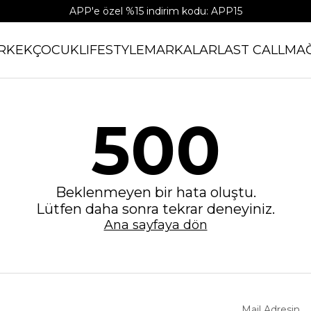
APP'e özel %15 indirim kodu: APP15
RKEK
ÇOCUK
LIFESTYLE
MARKALAR
LAST CALL
MA
500
Beklenmeyen bir hata oluştu.
Lütfen daha sonra tekrar deneyiniz.
Ana sayfaya dön
Mail Adresin