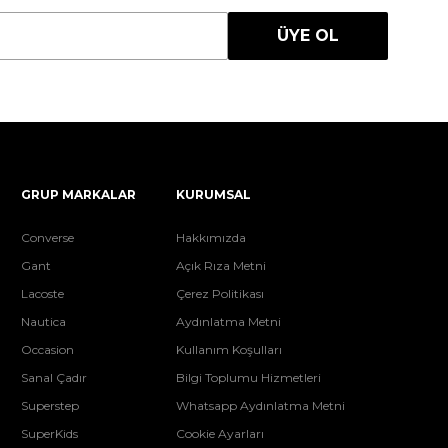
ÜYE OL
GRUP MARKALAR
KURUMSAL
Converse
Hakkımızda
Gant
Açık Rıza Metni
Lacoste
Çerez Politikası
Nautica
Aydınlatma Metni
Occasion
Kullanım Koşulları
Sanal Çadır
Bilgi Toplumu Hizmetleri
Superstep
Whatsapp Aydınlatma Metni
SuperKids
Cookie Ayarları