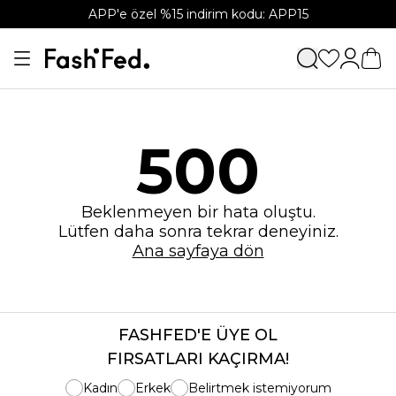
APP'e özel %15 indirim kodu: APP15
500
Beklenmeyen bir hata oluştu.
Lütfen daha sonra tekrar deneyiniz.
Ana sayfaya dön
FASHFED'E ÜYE OL
FIRSATLARI KAÇIRMA!
Kadın
Erkek
Belirtmek istemiyorum