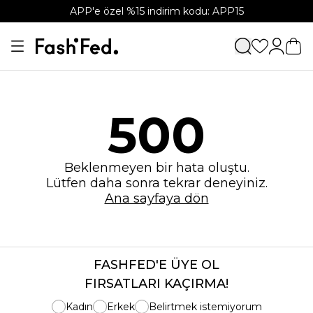
APP'e özel %15 indirim kodu: APP15
500
Beklenmeyen bir hata oluştu.
Lütfen daha sonra tekrar deneyiniz.
Ana sayfaya dön
FASHFED'E ÜYE OL
FIRSATLARI KAÇIRMA!
Kadın
Erkek
Belirtmek istemiyorum