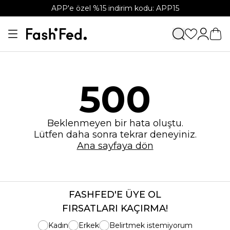
APP'e özel %15 indirim kodu: APP15
500
Beklenmeyen bir hata oluştu.
Lütfen daha sonra tekrar deneyiniz.
Ana sayfaya dön
FASHFED'E ÜYE OL
FIRSATLARI KAÇIRMA!
Kadın
Erkek
Belirtmek istemiyorum