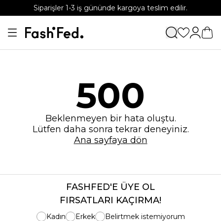
Siparişler 1-3 iş gününde kargoya teslim edilir.
APP'e özel %15 indirim kodu: APP15
500
Beklenmeyen bir hata oluştu.
Lütfen daha sonra tekrar deneyiniz.
Ana sayfaya dön
FASHFED'E ÜYE OL
FIRSATLARI KAÇIRMA!
Kadın
Erkek
Belirtmek istemiyorum