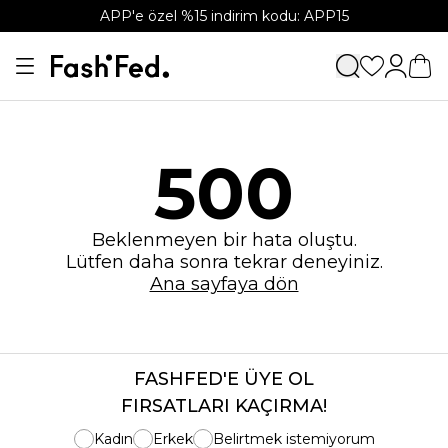
APP'e özel %15 indirim kodu: APP15
500
Beklenmeyen bir hata oluştu.
Lütfen daha sonra tekrar deneyiniz.
Ana sayfaya dön
FASHFED'E ÜYE OL
FIRSATLARI KAÇIRMA!
Kadın
Erkek
Belirtmek istemiyorum