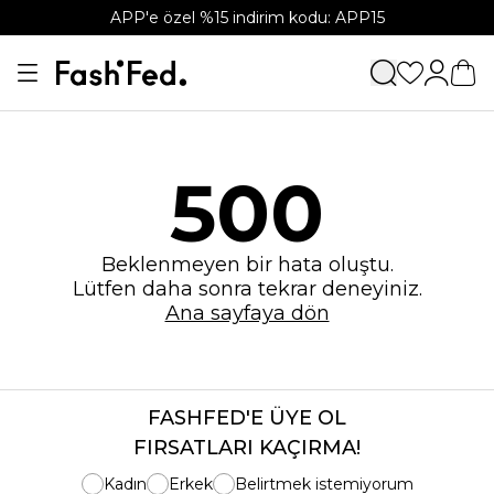
APP'e özel %15 indirim kodu: APP15
500
Beklenmeyen bir hata oluştu.
Lütfen daha sonra tekrar deneyiniz.
Ana sayfaya dön
FASHFED'E ÜYE OL
FIRSATLARI KAÇIRMA!
Kadın
Erkek
Belirtmek istemiyorum