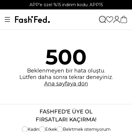
APP'e özel %15 indirim kodu: APP15
500
Beklenmeyen bir hata oluştu.
Lütfen daha sonra tekrar deneyiniz.
Ana sayfaya dön
FASHFED'E ÜYE OL
FIRSATLARI KAÇIRMA!
Kadın
Erkek
Belirtmek istemiyorum