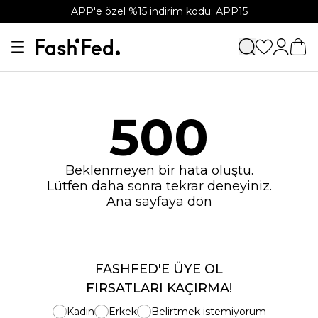
APP'e özel %15 indirim kodu: APP15
500
Beklenmeyen bir hata oluştu.
Lütfen daha sonra tekrar deneyiniz.
Ana sayfaya dön
FASHFED'E ÜYE OL
FIRSATLARI KAÇIRMA!
Kadın
Erkek
Belirtmek istemiyorum