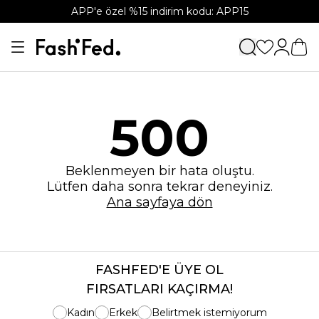
APP'e özel %15 indirim kodu: APP15
500
Beklenmeyen bir hata oluştu.
Lütfen daha sonra tekrar deneyiniz.
Ana sayfaya dön
FASHFED'E ÜYE OL
FIRSATLARI KAÇIRMA!
Kadın
Erkek
Belirtmek istemiyorum