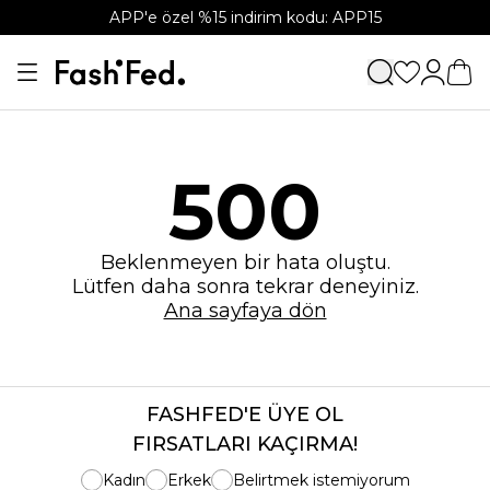
APP'e özel %15 indirim kodu: APP15
500
Beklenmeyen bir hata oluştu.
Lütfen daha sonra tekrar deneyiniz.
Ana sayfaya dön
FASHFED'E ÜYE OL
FIRSATLARI KAÇIRMA!
Kadın
Erkek
Belirtmek istemiyorum