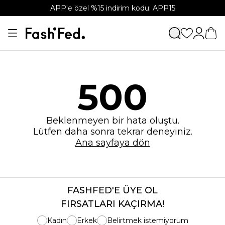
APP'e özel %15 indirim kodu: APP15
500
Beklenmeyen bir hata oluştu.
Lütfen daha sonra tekrar deneyiniz.
Ana sayfaya dön
FASHFED'E ÜYE OL
FIRSATLARI KAÇIRMA!
Kadın
Erkek
Belirtmek istemiyorum