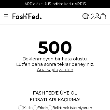
APP'e özel %15 indirim kodu: APP15
500
Beklenmeyen bir hata oluştu.
Lütfen daha sonra tekrar deneyiniz.
Ana sayfaya dön
FASHFED'E ÜYE OL
FIRSATLARI KAÇIRMA!
Kadın
Erkek
Belirtmek istemiyorum