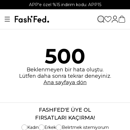
APP'e özel %15 indirim kodu: APP15
500
Beklenmeyen bir hata oluştu.
Lütfen daha sonra tekrar deneyiniz.
Ana sayfaya dön
FASHFED'E ÜYE OL
FIRSATLARI KAÇIRMA!
Kadın
Erkek
Belirtmek istemiyorum