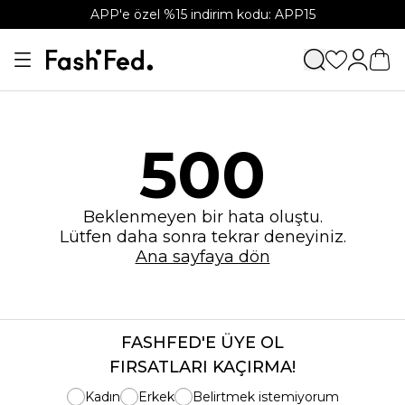
APP'e özel %15 indirim kodu: APP15
500
Beklenmeyen bir hata oluştu.
Lütfen daha sonra tekrar deneyiniz.
Ana sayfaya dön
FASHFED'E ÜYE OL
FIRSATLARI KAÇIRMA!
Kadın
Erkek
Belirtmek istemiyorum