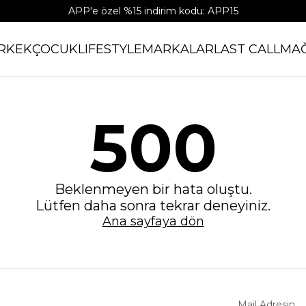
APP'e özel %15 indirim kodu: APP15
RKEK
ÇOCUK
LIFESTYLE
MARKALAR
LAST CALL
MA
500
Beklenmeyen bir hata oluştu.
Lütfen daha sonra tekrar deneyiniz.
Ana sayfaya dön
Mail Adresin