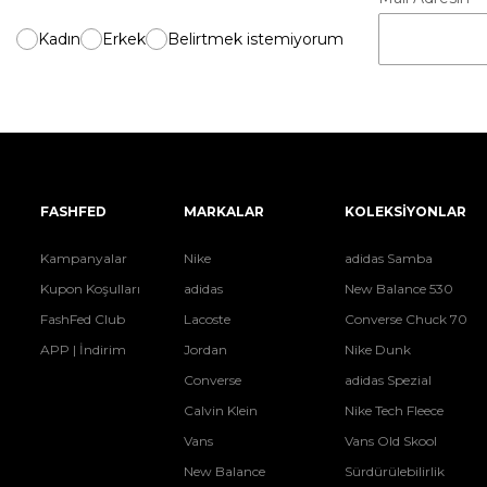
Kadın
Erkek
Belirtmek istemiyorum
FASHFED
MARKALAR
KOLEKSİYONLAR
Kampanyalar
Nike
adidas Samba
Kupon Koşulları
adidas
New Balance 530
FashFed Club
Lacoste
Converse Chuck 70
APP | İndirim
Jordan
Nike Dunk
Converse
adidas Spezial
Calvin Klein
Nike Tech Fleece
Vans
Vans Old Skool
New Balance
Sürdürülebilirlik