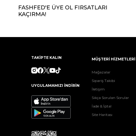
FASHFED'E ÜYE OL FIRSATLARI
KAÇIRMA!
TAKİPTE KALIN
MÜŞTERİ HİZMETLERİ
Mağazalar
Sipariş Takibi
UYGULAMAMIZI İNDİRİN
İletişim
Sıkça Sorulan Sorular
İade & İptal
Site Haritası