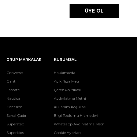
ÜYE OL
GRUP MARKALAR
KURUMSAL
Converse
Hakkımızda
Gant
Açık Rıza Metni
Lacoste
Çerez Politikası
Nautica
Aydınlatma Metni
Occasion
Kullanım Koşulları
Sanal Çadır
Bilgi Toplumu Hizmetleri
Superstep
Whatsapp Aydınlatma Metni
SuperKids
Cookie Ayarları