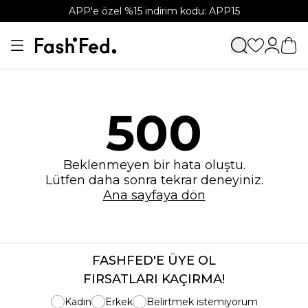
APP'e özel %15 indirim kodu: APP15
500
Beklenmeyen bir hata oluştu.
Lütfen daha sonra tekrar deneyiniz.
Ana sayfaya dön
FASHFED'E ÜYE OL
FIRSATLARI KAÇIRMA!
Kadın
Erkek
Belirtmek istemiyorum