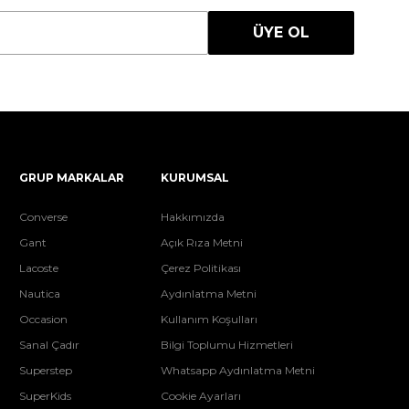
ÜYE OL
GRUP MARKALAR
KURUMSAL
Converse
Hakkımızda
Gant
Açık Rıza Metni
Lacoste
Çerez Politikası
Nautica
Aydınlatma Metni
Occasion
Kullanım Koşulları
Sanal Çadır
Bilgi Toplumu Hizmetleri
Superstep
Whatsapp Aydınlatma Metni
SuperKids
Cookie Ayarları