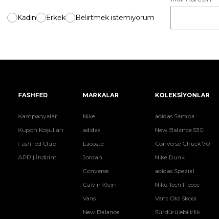
Kadın
Erkek
Belirtmek istemiyorum
FASHFED
MARKALAR
KOLEKSİYONLAR
Kampanyalar
Nike
adidas Samba
Kupon Koşulları
adidas
New Balance 530
FashFed Club
Lacoste
Converse Chuck 70
APP | İndirim
Jordan
Nike Dunk
Converse
adidas Spezial
Calvin Klein
Nike Tech Fleece
Vans
Vans Old Skool
New Balance
Sürdürülebilirlik