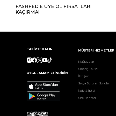
FASHFED'E ÜYE OL FIRSATLARI
KAÇIRMA!
TAKİPTE KALIN
MÜŞTERİ HİZMETLERİ
Mağazalar
Sipariş Takibi
UYGULAMAMIZI İNDİRİN
İletişim
Sıkça Sorulan Sorular
İade & İptal
Site Haritası