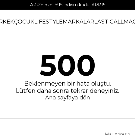
APP'e özel %15 indirim kodu: APP15
RKEK
ÇOCUK
LIFESTYLE
MARKALAR
LAST CALL
MA
500
Beklenmeyen bir hata oluştu.
Lütfen daha sonra tekrar deneyiniz.
Ana sayfaya dön
Mail Adresin