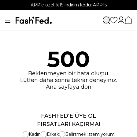
APP'e özel %15 indirim kodu: APP15
500
Beklenmeyen bir hata oluştu.
Lütfen daha sonra tekrar deneyiniz.
Ana sayfaya dön
FASHFED'E ÜYE OL
FIRSATLARI KAÇIRMA!
Kadın
Erkek
Belirtmek istemiyorum