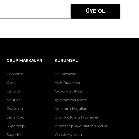
ÜYE OL
GRUP MARKALAR
KURUMSAL
Converse
Hakkımızda
Gant
Açık Rıza Metni
Lacoste
Çerez Politikası
Nautica
Aydınlatma Metni
Occasion
Kullanım Koşulları
Sanal Çadır
Bilgi Toplumu Hizmetleri
Superstep
Whatsapp Aydınlatma Metni
SuperKids
Cookie Ayarları