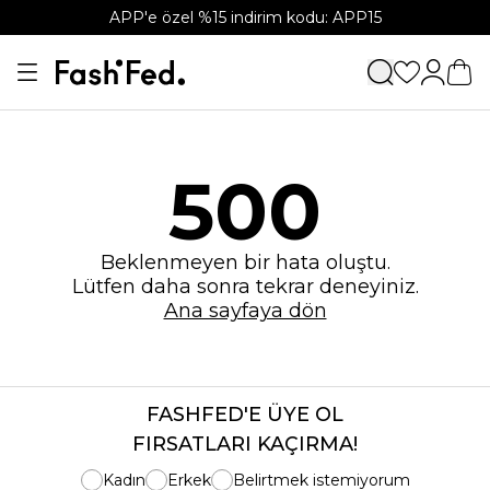
APP'e özel %15 indirim kodu: APP15
500
Beklenmeyen bir hata oluştu.
Lütfen daha sonra tekrar deneyiniz.
Ana sayfaya dön
FASHFED'E ÜYE OL
FIRSATLARI KAÇIRMA!
Kadın
Erkek
Belirtmek istemiyorum