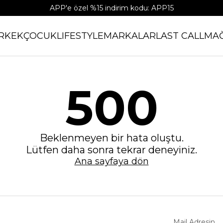
APP'e özel %15 indirim kodu: APP15
RKEK
ÇOCUK
LIFESTYLE
MARKALAR
LAST CALL
MA
500
Beklenmeyen bir hata oluştu.
Lütfen daha sonra tekrar deneyiniz.
Ana sayfaya dön
Mail Adresin