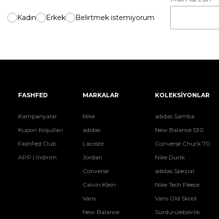
Kadın
Erkek
Belirtmek istemiyorum
FASHFED
MARKALAR
KOLEKSİYONLAR
Kampanyalar
Nike
adidas Samba
Kupon Koşulları
adidas
New Balance 530
FashFed Club
Lacoste
Converse Chuck 70
APP | İndirim
Jordan
Nike Dunk
Converse
adidas Spezial
Calvin Klein
Nike Tech Fleece
Vans
Vans Old Skool
New Balance
Sürdürülebilirlik