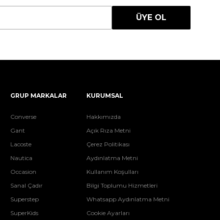
ÜYE OL
GRUP MARKALAR
KURUMSAL
Converse
Hakkımızda
Gant
Açık Rıza Metni
Lacoste
Çerez Politikası
Nautica
Aydınlatma Metni
Occasion
Kullanım Koşulları
Sanal Çadır
Bilgi Toplumu Hizmetleri
Superstep
Whatsapp Aydınlatma Metni
SuperKids
Cookie Ayarları