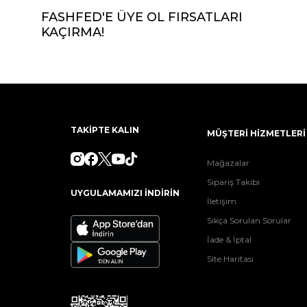
FASHFED'E ÜYE OL FIRSATLARI
KAÇIRMA!
TAKİPTE KALIN
MÜŞTERİ HİZMETLERİ
Mağazalar
Sipariş Takibi
UYGULAMAMIZI İNDİRİN
İletişim
Sıkça Sorulan Sorular
İade & İptal
Site Haritası