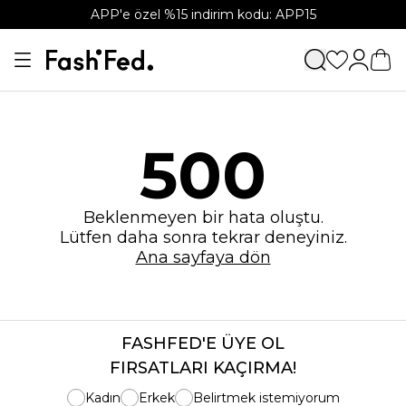
APP'e özel %15 indirim kodu: APP15
500
Beklenmeyen bir hata oluştu.
Lütfen daha sonra tekrar deneyiniz.
Ana sayfaya dön
FASHFED'E ÜYE OL
FIRSATLARI KAÇIRMA!
Kadın
Erkek
Belirtmek istemiyorum