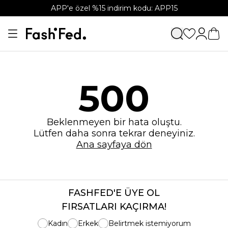
APP'e özel %15 indirim kodu: APP15
500
Beklenmeyen bir hata oluştu.
Lütfen daha sonra tekrar deneyiniz.
Ana sayfaya dön
FASHFED'E ÜYE OL
FIRSATLARI KAÇIRMA!
Kadın
Erkek
Belirtmek istemiyorum