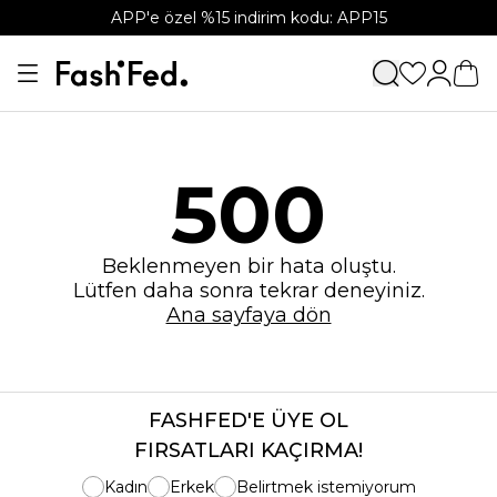
APP'e özel %15 indirim kodu: APP15
500
Beklenmeyen bir hata oluştu.
Lütfen daha sonra tekrar deneyiniz.
Ana sayfaya dön
FASHFED'E ÜYE OL
FIRSATLARI KAÇIRMA!
Kadın
Erkek
Belirtmek istemiyorum