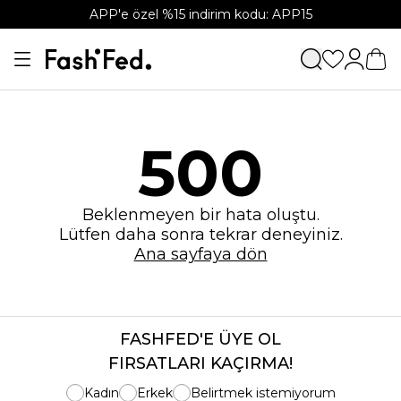
APP'e özel %15 indirim kodu: APP15
500
Beklenmeyen bir hata oluştu.
Lütfen daha sonra tekrar deneyiniz.
Ana sayfaya dön
FASHFED'E ÜYE OL
FIRSATLARI KAÇIRMA!
Kadın
Erkek
Belirtmek istemiyorum