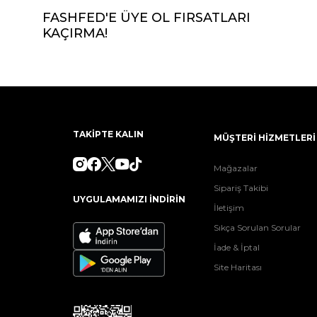
FASHFED'E ÜYE OL FIRSATLARI
KAÇIRMA!
TAKİPTE KALIN
MÜŞTERİ HİZMETLERİ
Mağazalar
Sipariş Takibi
UYGULAMAMIZI İNDİRİN
İletişim
Sıkça Sorulan Sorular
İade & İptal
Site Haritası