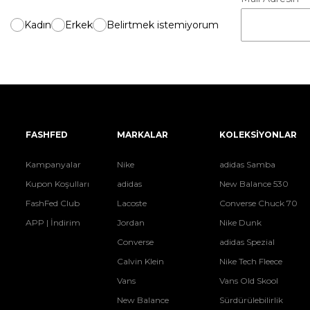
Kadın
Erkek
Belirtmek istemiyorum
FASHFED
MARKALAR
KOLEKSİYONLAR
Kampanyalar
Nike
adidas Samba
Kupon Koşulları
adidas
New Balance 530
FashFed Club
Lacoste
Converse Chuck 70
APP | İndirim
Jordan
Nike Dunk
Converse
adidas Spezial
Calvin Klein
Nike Tech Fleece
Vans
Vans Old Skool
New Balance
Sürdürülebilirlik