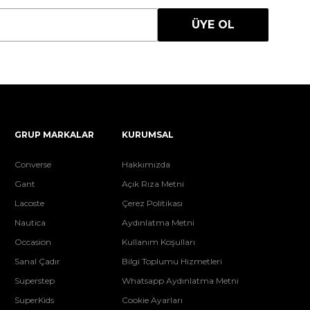
ÜYE OL
GRUP MARKALAR
KURUMSAL
Converse
Hakkımızda
Gant
Açık Rıza Metni
Lacoste
Çerez Politikası
Nautica
Aydınlatma Metni
Occasion
Kullanım Koşulları
Sanal Çadır
Bilgi Toplumu Hizmetleri
Superstep
Whatsapp Aydınlatma Metni
SuperKids
Cookie Ayarları