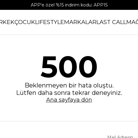
APP'e özel %15 indirim kodu: APP15
RKEK
ÇOCUK
LIFESTYLE
MARKALAR
LAST CALL
MA
500
Beklenmeyen bir hata oluştu.
Lütfen daha sonra tekrar deneyiniz.
Ana sayfaya dön
Mail Adresin