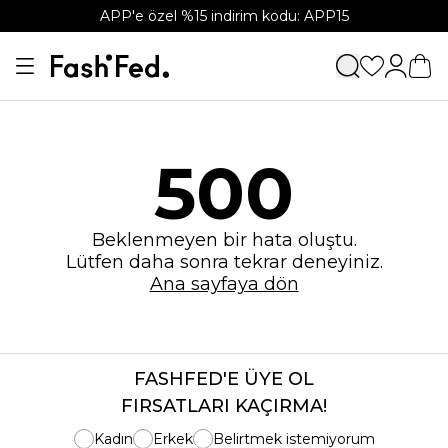
APP'e özel %15 indirim kodu: APP15
500
Beklenmeyen bir hata oluştu.
Lütfen daha sonra tekrar deneyiniz.
Ana sayfaya dön
FASHFED'E ÜYE OL
FIRSATLARI KAÇIRMA!
Kadın
Erkek
Belirtmek istemiyorum