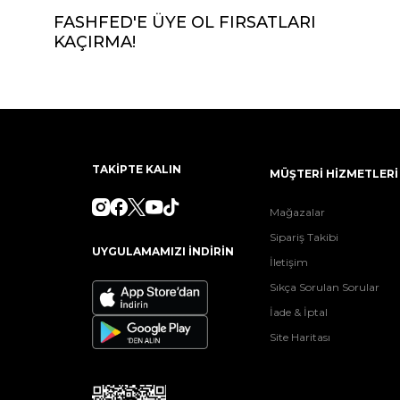
FASHFED'E ÜYE OL FIRSATLARI
KAÇIRMA!
TAKİPTE KALIN
MÜŞTERİ HİZMETLERİ
Mağazalar
Sipariş Takibi
UYGULAMAMIZI İNDİRİN
İletişim
Sıkça Sorulan Sorular
İade & İptal
Site Haritası