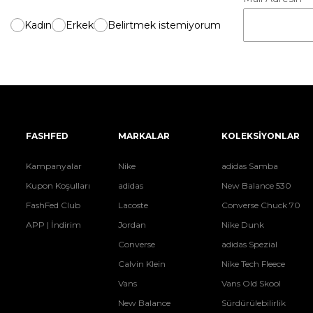
Kadın
Erkek
Belirtmek istemiyorum
FASHFED
MARKALAR
KOLEKSİYONLAR
Kampanyalar
Nike
adidas Samba
Kupon Koşulları
adidas
New Balance 530
FashFed Club
Lacoste
Converse Chuck 70
APP | İndirim
Jordan
Nike Dunk
Converse
adidas Spezial
Calvin Klein
Nike Tech Fleece
Vans
Vans Old Skool
New Balance
Sürdürülebilirlik