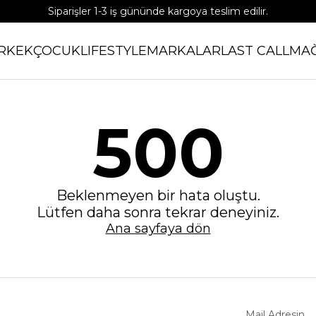
Siparişler 1-3 iş gününde kargoya teslim edilir.
APP'e özel %15 indirim kodu: APP15
RKEK
ÇOCUK
LIFESTYLE
MARKALAR
LAST CALL
MA
500
Beklenmeyen bir hata oluştu.
Lütfen daha sonra tekrar deneyiniz.
Ana sayfaya dön
Mail Adresin