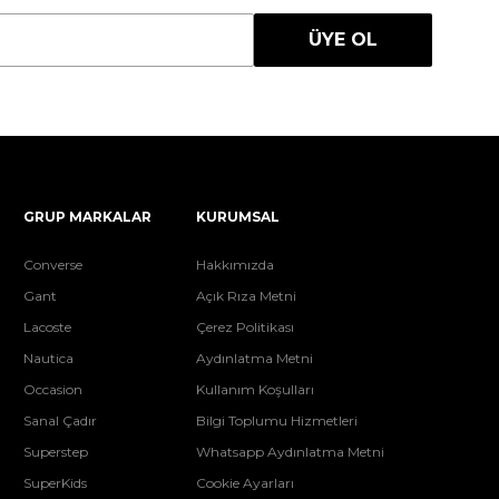
ÜYE OL
GRUP MARKALAR
KURUMSAL
Converse
Hakkımızda
Gant
Açık Rıza Metni
Lacoste
Çerez Politikası
Nautica
Aydınlatma Metni
Occasion
Kullanım Koşulları
Sanal Çadır
Bilgi Toplumu Hizmetleri
Superstep
Whatsapp Aydınlatma Metni
SuperKids
Cookie Ayarları