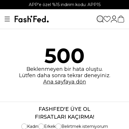
APP'e özel %15 indirim kodu: APP15
500
Beklenmeyen bir hata oluştu.
Lütfen daha sonra tekrar deneyiniz.
Ana sayfaya dön
FASHFED'E ÜYE OL
FIRSATLARI KAÇIRMA!
Kadın
Erkek
Belirtmek istemiyorum