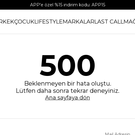
APP'e özel %15 indirim kodu: APP15
RKEK
ÇOCUK
LIFESTYLE
MARKALAR
LAST CALL
MA
500
Beklenmeyen bir hata oluştu.
Lütfen daha sonra tekrar deneyiniz.
Ana sayfaya dön
Mail Adresin