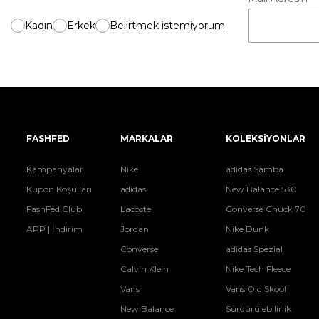
Kadın
Erkek
Belirtmek istemiyorum
FASHFED
MARKALAR
KOLEKSİYONLAR
Kampanyalar
Nike
adidas Samba
Kupon Koşulları
adidas
New Balance 530
FashFed Club
Lacoste
Converse Chuck 70
APP | İndirim
Jordan
Nike Dunk
Converse
adidas Spezial
Calvin Klein
Nike Tech Fleece
Vans
Vans Old Skool
New Balance
Sürdürülebilirlik