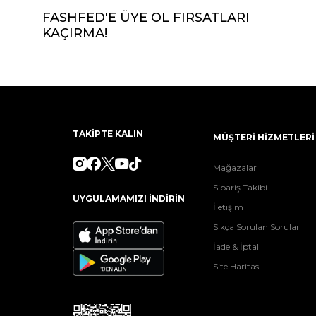
FASHFED'E ÜYE OL FIRSATLARI
KAÇIRMA!
TAKİPTE KALIN
MÜŞTERİ HİZMETLERİ
Mağazalar
Sipariş Takibi
UYGULAMAMIZI İNDİRİN
İletişim
Sıkça Sorulan Sorular
İade & İptal
Site Haritası