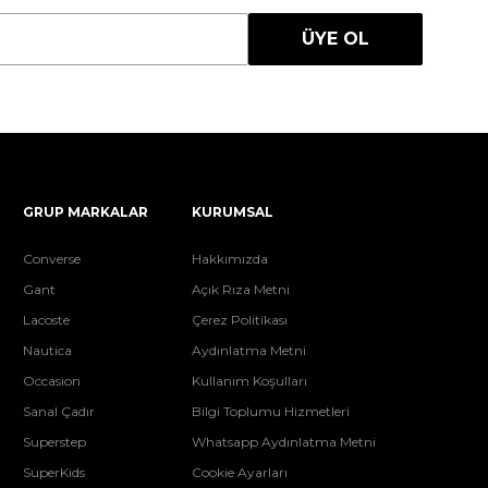
ÜYE OL
GRUP MARKALAR
KURUMSAL
Converse
Hakkımızda
Gant
Açık Rıza Metni
Lacoste
Çerez Politikası
Nautica
Aydınlatma Metni
Occasion
Kullanım Koşulları
Sanal Çadır
Bilgi Toplumu Hizmetleri
Superstep
Whatsapp Aydınlatma Metni
SuperKids
Cookie Ayarları