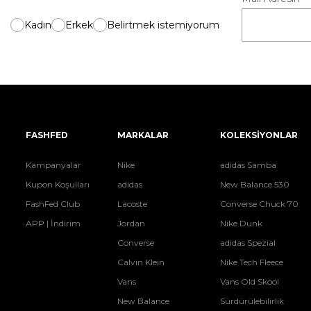
Kadın
Erkek
Belirtmek istemiyorum
FASHFED
MARKALAR
KOLEKSİYONLAR
Kampanyalar
Nike
adidas Samba
Kupon Koşulları
adidas
New Balance 530
FashFed Club
Lacoste
Converse Chuck 70
APP | İndirim
Jordan
Nike Dunk
Converse
adidas Spezial
Calvin Klein
Nike Tech Fleece
Vans
Vans Old Skool
New Balance
Sürdürülebilirlik