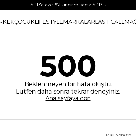
APP'e özel %15 indirim kodu: APP15
RKEK
ÇOCUK
LIFESTYLE
MARKALAR
LAST CALL
MA
500
Beklenmeyen bir hata oluştu.
Lütfen daha sonra tekrar deneyiniz.
Ana sayfaya dön
Mail Adresin