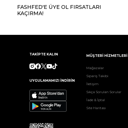
FASHFED'E ÜYE OL FIRSATLARI
KAÇIRMA!
TAKİPTE KALIN
MÜŞTERİ HİZMETLERİ
Mağazalar
Sipariş Takibi
UYGULAMAMIZI İNDİRİN
İletişim
Sıkça Sorulan Sorular
İade & İptal
Site Haritası