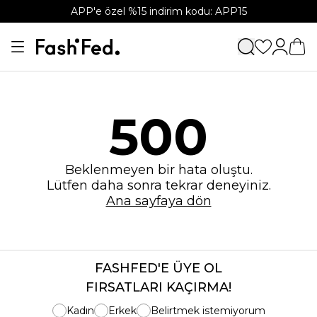
APP'e özel %15 indirim kodu: APP15
500
Beklenmeyen bir hata oluştu.
Lütfen daha sonra tekrar deneyiniz.
Ana sayfaya dön
FASHFED'E ÜYE OL
FIRSATLARI KAÇIRMA!
Kadın
Erkek
Belirtmek istemiyorum