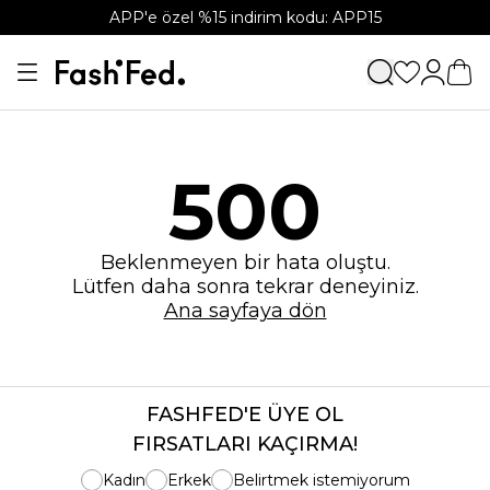
APP'e özel %15 indirim kodu: APP15
500
Beklenmeyen bir hata oluştu.
Lütfen daha sonra tekrar deneyiniz.
Ana sayfaya dön
FASHFED'E ÜYE OL
FIRSATLARI KAÇIRMA!
Kadın
Erkek
Belirtmek istemiyorum