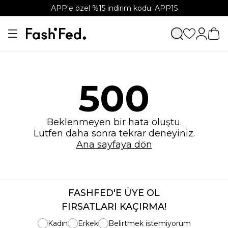
APP'e özel %15 indirim kodu: APP15
500
Beklenmeyen bir hata oluştu.
Lütfen daha sonra tekrar deneyiniz.
Ana sayfaya dön
FASHFED'E ÜYE OL
FIRSATLARI KAÇIRMA!
Kadın
Erkek
Belirtmek istemiyorum