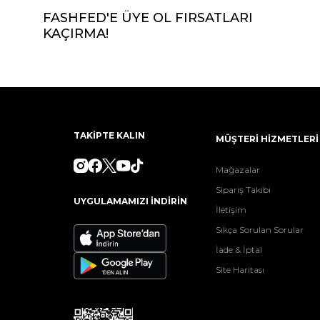
FASHFED'E ÜYE OL FIRSATLARI
KAÇIRMA!
TAKİPTE KALIN
MÜŞTERİ HİZMETLERİ
Mağazalar
Sipariş Takibi
UYGULAMAMIZI İNDİRİN
İletişim
Sıkça Sorulan Sorular
İade & İptal
Site Haritası