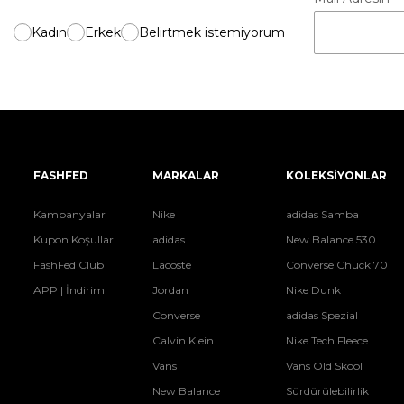
Kadın
Erkek
Belirtmek istemiyorum
FASHFED
MARKALAR
KOLEKSİYONLAR
Kampanyalar
Nike
adidas Samba
Kupon Koşulları
adidas
New Balance 530
FashFed Club
Lacoste
Converse Chuck 70
APP | İndirim
Jordan
Nike Dunk
Converse
adidas Spezial
Calvin Klein
Nike Tech Fleece
Vans
Vans Old Skool
New Balance
Sürdürülebilirlik