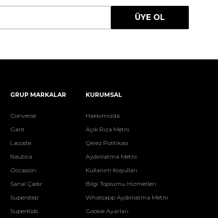
ÜYE OL
GRUP MARKALAR
KURUMSAL
Converse
Hakkımızda
Gant
Açık Rıza Metni
Lacoste
Çerez Politikası
Nautica
Aydınlatma Metni
Occasion
Kullanım Koşulları
Sanal Çadır
Bilgi Toplumu Hizmetleri
Superstep
Whatsapp Aydınlatma Metni
SuperKids
Cookie Ayarları