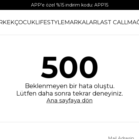
APP'e özel %15 indirim kodu: APP15
RKEK
ÇOCUK
LIFESTYLE
MARKALAR
LAST CALL
MA
500
Beklenmeyen bir hata oluştu.
Lütfen daha sonra tekrar deneyiniz.
Ana sayfaya dön
Mail Adresin