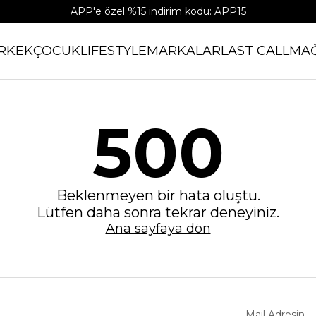
APP'e özel %15 indirim kodu: APP15
RKEK
ÇOCUK
LIFESTYLE
MARKALAR
LAST CALL
MA
500
Beklenmeyen bir hata oluştu.
Lütfen daha sonra tekrar deneyiniz.
Ana sayfaya dön
Mail Adresin