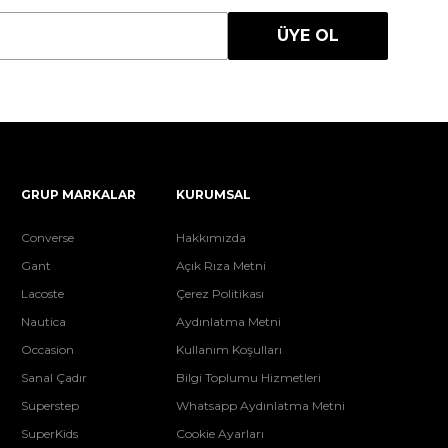
ÜYE OL
GRUP MARKALAR
KURUMSAL
Converse
Hakkımızda
Gant
Açık Rıza Metni
Lacoste
Çerez Politikası
Nautica
Aydınlatma Metni
Occasion
Kullanım Koşulları
Sanal Çadır
Bilgi Toplumu Hizmetleri
Superstep
Whatsapp Aydınlatma Metni
SuperKids
Cookie Ayarları