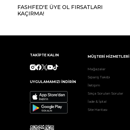
FASHFED'E ÜYE OL FIRSATLARI
KAÇIRMA!
TAKİPTE KALIN
MÜŞTERİ HİZMETLERİ
Mağazalar
Sipariş Takibi
UYGULAMAMIZI İNDİRİN
İletişim
Sıkça Sorulan Sorular
İade & İptal
Site Haritası