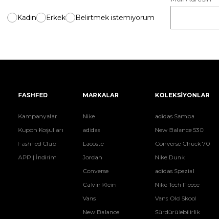
Kadın
Erkek
Belirtmek istemiyorum
FASHFED
MARKALAR
KOLEKSİYONLAR
Kampanyalar
Nike
adidas Samba
Kupon Koşulları
adidas
New Balance 530
FashFed Club
Lacoste
Converse Chuck 70
APP | İndirim
Jordan
Nike Dunk
Converse
adidas Spezial
Calvin Klein
Nike Tech Fleece
Vans
Vans Old Skool
New Balance
Sürdürülebilirlik