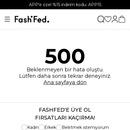
APP'e özel %15 indirim kodu: APP15
500
Beklenmeyen bir hata oluştu.
Lütfen daha sonra tekrar deneyiniz.
Ana sayfaya dön
FASHFED'E ÜYE OL
FIRSATLARI KAÇIRMA!
Kadın
Erkek
Belirtmek istemiyorum