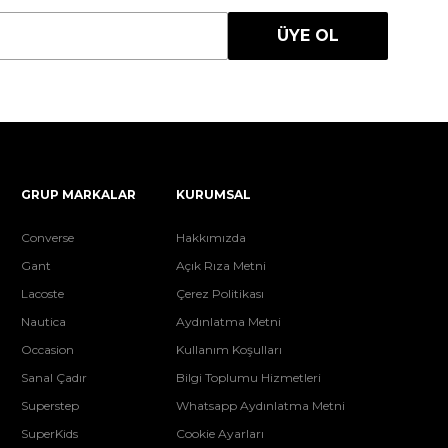
ÜYE OL
GRUP MARKALAR
KURUMSAL
Converse
Hakkımızda
Gant
Açık Rıza Metni
Lacoste
Çerez Politikası
Nautica
Aydınlatma Metni
Occasion
Kullanım Koşulları
Sanal Çadır
Bilgi Toplumu Hizmetleri
Superstep
Whatsapp Aydınlatma Metni
SuperKids
Cookie Ayarları