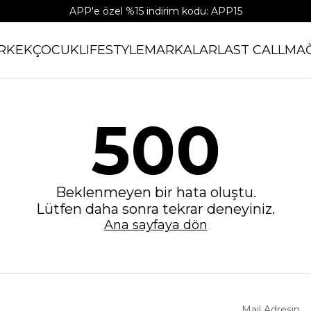
APP'e özel %15 indirim kodu: APP15
RKEK
ÇOCUK
LIFESTYLE
MARKALAR
LAST CALL
MA
500
Beklenmeyen bir hata oluştu.
Lütfen daha sonra tekrar deneyiniz.
Ana sayfaya dön
Mail Adresin