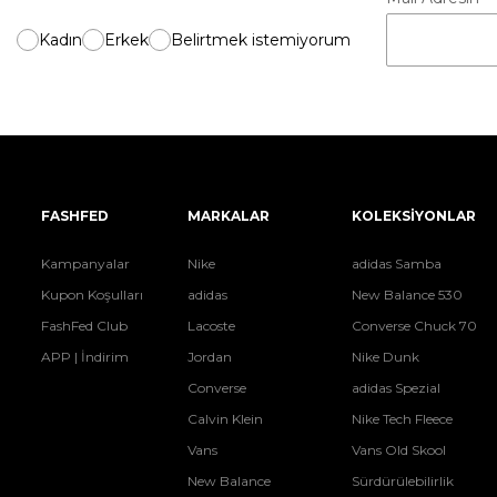
Kadın
Erkek
Belirtmek istemiyorum
FASHFED
MARKALAR
KOLEKSİYONLAR
Kampanyalar
Nike
adidas Samba
Kupon Koşulları
adidas
New Balance 530
FashFed Club
Lacoste
Converse Chuck 70
APP | İndirim
Jordan
Nike Dunk
Converse
adidas Spezial
Calvin Klein
Nike Tech Fleece
Vans
Vans Old Skool
New Balance
Sürdürülebilirlik