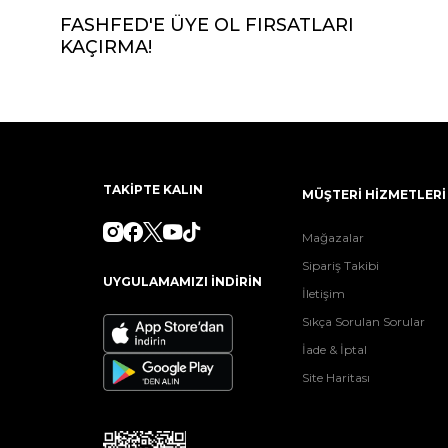
FASHFED'E ÜYE OL FIRSATLARI
KAÇIRMA!
TAKİPTE KALIN
MÜŞTERİ HİZMETLERİ
Mağazalar
Sipariş Takibi
UYGULAMAMIZI İNDİRİN
İletişim
Sıkça Sorulan Sorular
İade & İptal
Site Haritası