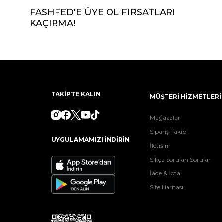
FASHFED'E ÜYE OL FIRSATLARI
KAÇIRMA!
TAKİPTE KALIN
MÜŞTERİ HİZMETLERİ
Mağazalar
Sipariş Takibi
UYGULAMAMIZI İNDİRİN
İletişim
Sıkça Sorulan Sorular
İade & İptal
Site Haritası