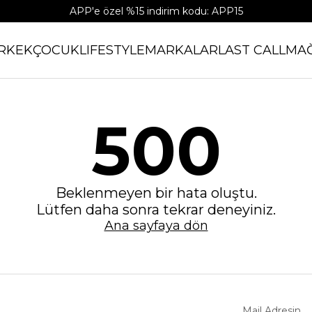
APP'e özel %15 indirim kodu: APP15
RKEK
ÇOCUK
LIFESTYLE
MARKALAR
LAST CALL
MA
500
Beklenmeyen bir hata oluştu.
Lütfen daha sonra tekrar deneyiniz.
Ana sayfaya dön
Mail Adresin