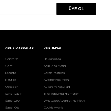
ÜYE OL
GRUP MARKALAR
KURUMSAL
Converse
Hakkımızda
Gant
Açık Rıza Metni
Lacoste
Çerez Politikası
Nautica
Aydınlatma Metni
Occasion
Kullanım Koşulları
Sanal Çadır
Bilgi Toplumu Hizmetleri
Superstep
Whatsapp Aydınlatma Metni
SuperKids
Cookie Ayarları