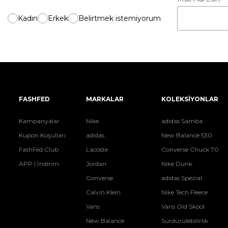
Kadın
Erkek
Belirtmek istemiyorum
FASHFED
MARKALAR
KOLEKSİYONLAR
Kampanyalar
Nike
adidas Samba
Kupon Koşulları
adidas
New Balance 530
FashFed Club
Lacoste
Converse Chuck 70
APP | İndirim
Jordan
Nike Dunk
Converse
adidas Spezial
Calvin Klein
Nike Tech Fleece
Vans
Vans Old Skool
New Balance
Sürdürülebilirlik